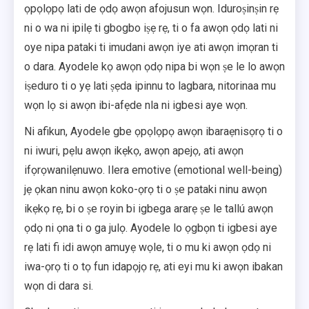
ọpọlọpọ lati de ọdọ awọn afojusun wọn. Iduroṣinṣin rẹ
ni o wa ni ipilẹ ti gbogbo iṣẹ rẹ, ti o fa awọn ọdọ lati ni
oye nipa pataki ti imudani awọn iye ati awọn imọran ti
o dara. Ayodele kọ awọn ọdọ nipa bi wọn ṣe le lo awọn
iṣeduro ti o yẹ lati ṣẹda ipinnu to lagbara, nitorinaa mu
wọn lọ si awọn ibi-afẹde nla ni igbesi aye wọn.
Ni afikun, Ayodele gbe ọpọlọpọ awọn ibaraẹnisọrọ ti o
ni iwuri, pẹlu awọn ikẹkọ, awọn apejọ, ati awọn
ifọrọwanilẹnuwo. Ilera emotive (emotional well-being)
jẹ ọkan ninu awọn koko-ọrọ ti o ṣe pataki ninu awọn
ikẹkọ rẹ, bi o ṣe royin bi igbega ararẹ ṣe le tallú awọn
ọdọ ni ọna ti o ga julọ. Ayodele lo ọgbọn ti igbesi aye
rẹ lati fi idi awọn amuyẹ wọle, ti o mu ki awọn ọdọ ni
iwa-ọrọ ti o tọ fun idapọjọ rẹ, ati eyi mu ki awọn ibakan
wọn di dara si.