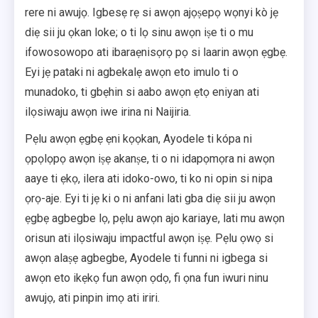
rere ni awujọ. Igbesẹ rẹ si awọn ajọṣepọ wọnyi kò jẹ
diẹ sii ju ọkan loke; o ti lọ sinu awọn iṣe ti o mu
ifowosowopo ati ibaraẹnisọrọ pọ si laarin awọn ẹgbẹ.
Eyi jẹ pataki ni agbekalẹ awọn eto imulo ti o
munadoko, ti gbẹhin si aabo awọn ẹtọ eniyan ati
ilọsiwaju awọn iwe irina ni Naijiria.
Pẹlu awọn ẹgbẹ ẹni kọọkan, Ayodele ti kópa ni
ọpọlọpọ awọn iṣẹ akanṣe, ti o ni idapọmọra ni awọn
aaye ti ẹkọ, ilera ati idoko-owo, ti ko ni opin si nipa
ọrọ-aje. Eyi ti jẹ ki o ni anfani lati gba diẹ sii ju awọn
ẹgbẹ agbegbe lọ, pẹlu awọn ajo kariaye, lati mu awọn
orisun ati ilọsiwaju impactful awọn iṣẹ. Pẹlu ọwọ si
awọn alaṣẹ agbegbe, Ayodele ti funni ni igbega si
awọn eto ikẹkọ fun awọn ọdọ, fi ọna fun iwuri ninu
awujọ, ati pinpin imọ ati iriri.