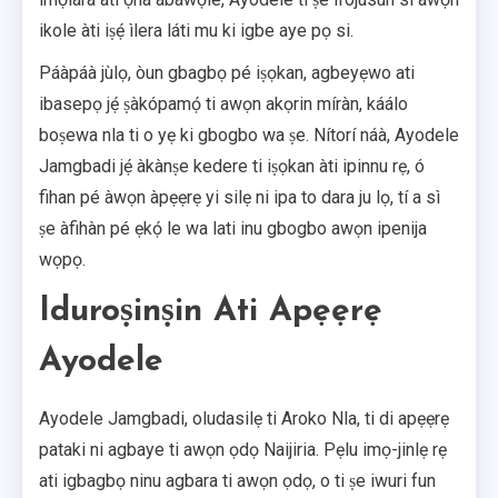
ikole àti iṣẹ́ ìlera láti mu ki igbe aye pọ si.
Páàpáà jùlọ, òun gbagbọ pé iṣọkan, agbeyẹwo ati
ibasepọ jẹ́ ṣàkópamọ́ ti awọn akọrin míràn, káálo
boṣewa nla ti o yẹ ki gbogbo wa ṣe. Nítorí náà, Ayodele
Jamgbadi jẹ́ àkànṣe kedere ti iṣọkan àti ipinnu rẹ, ó
fihan pé àwọn àpẹẹrẹ yi silẹ ni ipa to dara ju lọ, tí a sì
ṣe àfihàn pé ẹkọ́ le wa lati inu gbogbo awọn ipenija
wọpọ.
Iduroṣinṣin Ati Apẹẹrẹ
Ayodele
Ayodele Jamgbadi, oludasilẹ ti Aroko Nla, ti di apẹẹrẹ
pataki ni agbaye ti awọn ọdọ Naijiria. Pẹlu imọ-jinlẹ rẹ
ati igbagbọ ninu agbara ti awọn ọdọ, o ti ṣe iwuri fun