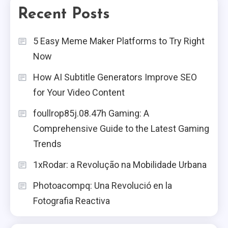
Recent Posts
Shop Our Place Wonder Oven
5
5 Easy Meme Maker Platforms to Try Right
Business
Now
How AI Subtitle Generators Improve SEO
Price Chopper Ad: A Shopper’s
Guide
for Your Video Content
6
foullrop85j.08.47h Gaming: A
Blog
Comprehensive Guide to the Latest Gaming
Mouse Pad The Ultimate Guide
Trends
To Choosing The Perfect Mouse
1
1xRodar: a Revolução na Mobilidade Urbana
Pad
Blog
Photoacompq: Una Revolució en la
Fotografia Reactiva
Cast Iron Juicers: Benefits, Uses,
And Care
2