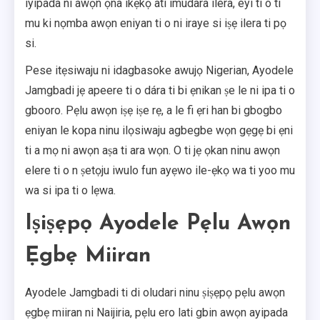
iyipada ni awọn ọna ikẹkọ ati imudara ilera, eyi ti o ti
mu ki nọmba awọn eniyan ti o ni iraye si iṣẹ ilera ti pọ
si.
Pese itẹsiwaju ni idagbasoke awujọ Nigerian, Ayodele
Jamgbadi jẹ apeere ti o dára ti bi ẹnikan ṣe le ni ipa ti o
gbooro. Pẹlu awọn iṣẹ iṣe rẹ, a le fi ẹri han bi gbogbo
eniyan le kopa ninu ilọsiwaju agbegbe wọn gẹgẹ bi ẹni
ti a mọ ni awọn aṣa ti ara wọn. O ti jẹ ọkan ninu awọn
elere ti o n ṣetọju iwulo fun ayẹwo ile-ẹkọ wa ti yoo mu
wa si ipa ti o lẹwa.
Iṣiṣẹpọ Ayodele Pẹlu Awọn
Ẹgbẹ Miiran
Ayodele Jamgbadi ti di oludari ninu ṣiṣẹpọ pẹlu awọn
ẹgbẹ miiran ni Naijiria, pẹlu ero lati gbin awọn ayipada