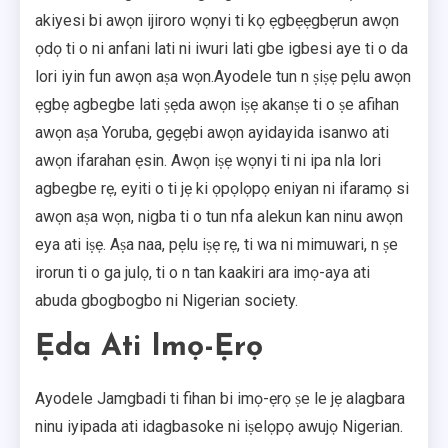
akiyesi bi awọn ijiroro wọnyi ti kọ ẹgbẹẹgbẹrun awọn
ọdọ ti o ni anfani lati ni iwuri lati gbe igbesi aye ti o da
lori iyin fun awọn aṣa wọn.Ayodele tun n ṣiṣẹ pẹlu awọn
ẹgbẹ agbegbe lati ṣẹda awọn iṣẹ akanṣe ti o ṣe afihan
awọn aṣa Yoruba, gẹgẹbi awọn ayidayida isanwo ati
awọn ifarahan ẹsin. Awọn iṣẹ wọnyi ti ni ipa nla lori
agbegbe rẹ, eyiti o ti jẹ ki ọpọlọpọ eniyan ni ifaramọ si
awọn aṣa wọn, nigba ti o tun nfa alekun kan ninu awọn
eya ati iṣẹ. Aṣa naa, pẹlu iṣẹ rẹ, ti wa ni mimuwari, n ṣe
irorun ti o ga julọ, ti o n tan kaakiri ara imọ-aya ati
abuda gbogbogbo ni Nigerian society.
Ẹda Ati Imọ-Ẹrọ
Ayodele Jamgbadi ti fihan bi imọ-ẹrọ ṣe le jẹ alagbara
ninu iyipada ati idagbasoke ni iṣelọpọ awujọ Nigerian.