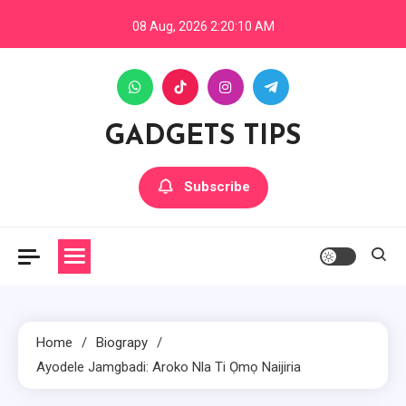
Skip
08 Aug, 2026
2:20:11 AM
to
content
GADGETS TIPS
Subscribe
Home
Biograpy
Ayodele Jamgbadi: Aroko Nla Ti Ọmọ Naijiria