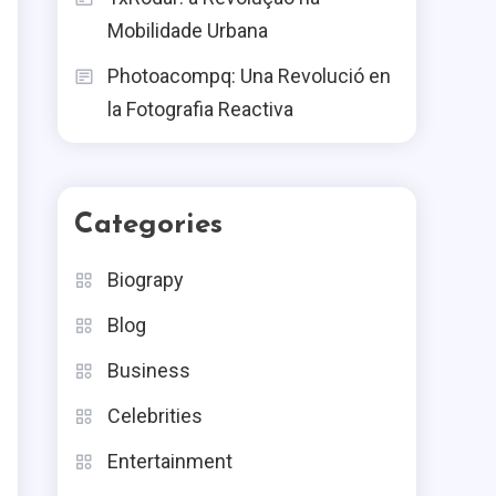
Cast Iron Juicers:
Mobilidade Urbana
2
Benefits, Uses, And Care
Photoacompq: Una Revolució en
Health
la Fotografia Reactiva
Vitamin C Serum:
Benefits, Uses, And
3
Recommendations
Categories
Tech
Biograpy
Woozoo Fan: Features,
4
Blog
Benefits, And Buying Tips
Business
Celebrities
Entertainment