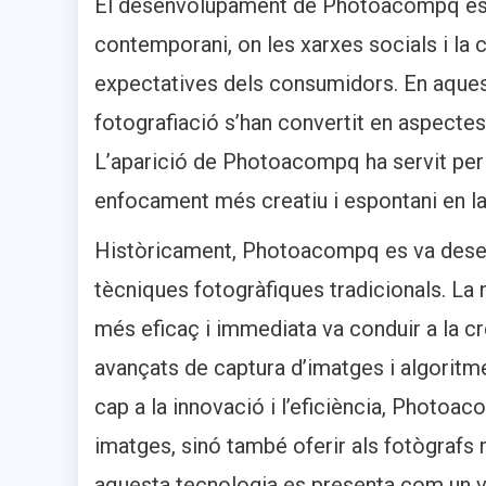
El desenvolupament de Photoacompq es p
contemporani, on les xarxes socials i la
expectatives dels consumidors. En aquest c
fotografiació s’han convertit en aspectes
L’aparició de Photoacompq ha servit per 
enfocament més creatiu i espontani en la
Històricament, Photoacompq es va desenv
tècniques fotogràfiques tradicionals. La
més eficaç i immediata va conduir a la c
avançats de captura d’imatges i algoritme
cap a la innovació i l’eficiència, Photoa
imatges, sinó també oferir als fotògrafs 
aquesta tecnologia es presenta com un v