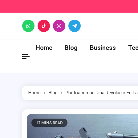
Skip
to
content
Home
Blog
Business
Te
Home
Blog
Photoacompq: Una Revolució En La 
17 MINS READ