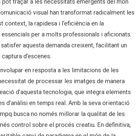
ot traçar a les necessitats emergents del món
 comunicació visual han transformat radicalment les
ontext, la rapidesa i l’eficiència en la
 essencials per a molts professionals i aficionats.
satisfer aquesta demanda creixent, facilitant un
 captura d’escenes.
olupar en resposta a les limitacions de les
 necessitat de processar les imatges de manera
reació d’aquesta tecnologia, que integra elements
s d’anàlisi en temps real. Amb la seva orientació
compq busca no només millorar la qualitat de les
més control sobre el procés creatiu. En definitiva,
eritable canvi de paradigma en el món de la