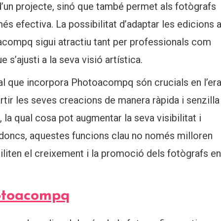
d’un projecte, sinó que també permet als fotògrafs
és efectiva. La possibilitat d’adaptar les edicions 
oacompq sigui atractiu tant per professionals com
’ajusti a la seva visió artística.
al que incorpora Photoacompq són crucials en l’er
rtir les seves creacions de manera ràpida i senzilla
 la qual cosa pot augmentar la seva visibilitat i
 doncs, aquestes funcions clau no només milloren
ciliten el creixement i la promoció dels fotògrafs en
otoacompq