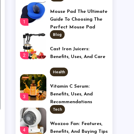
Mouse Pad The Ultimate
Guide To Choosing The
1
Perfect Mouse Pad
Blog
Cast Iron Juicers:
2
Benefits, Uses, And Care
Health
Vitamin C Serum:
Benefits, Uses, And
3
Recommendations
Tech
Woozoo Fan: Features,
4
Benefits, And Buying Tips