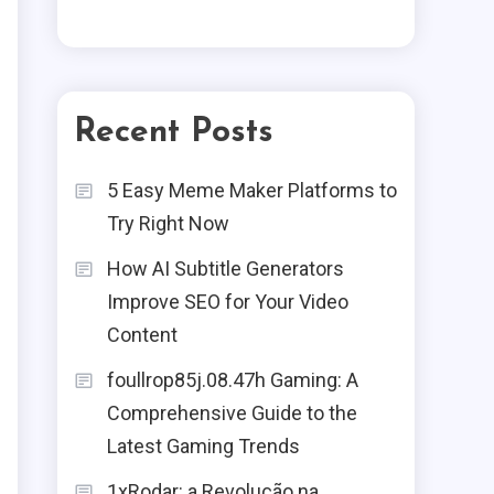
Tech
Shop Our Place Wonder
5
Recent Posts
Oven
Business
5 Easy Meme Maker Platforms to
Try Right Now
Price Chopper Ad: A
6
How AI Subtitle Generators
Shopper’s Guide
Improve SEO for Your Video
Blog
Content
Mouse Pad The Ultimate
foullrop85j.08.47h Gaming: A
Guide To Choosing The
Comprehensive Guide to the
1
Perfect Mouse Pad
Latest Gaming Trends
Blog
1xRodar: a Revolução na